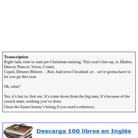
Transcription
Right lads, time to start pre-Christmas training. This year’s line-up, er..Dasher,
Dancer, Prancer, Vixen, Comet,
Cupid, Donner, Blitzen….Ken, bad news I’m afraid..er…we’re gonna have to
let you go this year.
Oh, what?
Yes, it’s last in, first out. It’s come down from the big man, It’s because of the
crunch mate, nothing you’ve done.
I hear the Easter bunny’s hiring if you need a reference.