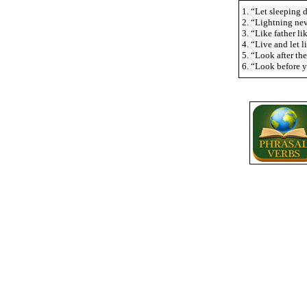
1. “Let sleeping 
2. “Lightning nev
3. “Like father li
4. “Live and let l
5. “Look after the
6. “Look before yo