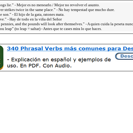
dogs lie.” - Mejor es no menearlo./ Mejor no revolver el asunto.
er strikes twice in the same place.” - No hay tempestad que mucho dure.
ke son.” - El hijo de la gata, ratones mata.
ive.” - Hay de todo en la viña del Señor
 pennies, and the pounds will look after themselves.” - A quien cuida la peseta nunc
u leap” (to leap = saltar) - Antes que te cases mira lo que haces.