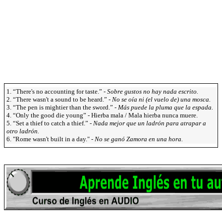
1. “There's no accounting for taste.” -
Sobre gustos no hay nada escrito.
2. “There wasn't a sound to be heard.” -
No se oía ni (el vuelo de) una mosca.
3. “The pen is mightier than the sword.” -
Más puede la pluma que la espada.
4. “Only the good die young” - Hierba mala / Mala hierba nunca muere.
5. “Set a thief to catch a thief.” -
Nada mejor que un ladrón para atrapar a
otro ladrón.
6. "Rome wasn't built in a day." -
No se ganó Zamora en una hora.