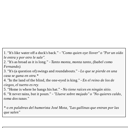
1. “It's like water off a duck's back.” -
"Como quien oye llover" o "Por un oído
le entra y por otro le sale".
2. “It's as broad as it is long.” -
Tanto monta, monta tanto, (Isabel como
Fernando).
3. “It's (a question of) swings and roundabouts.” -
Lo que se pierde en una
casa se gana en otra.*
4. "In the land of the blind, the one-eyed is king." -
En el reino de los de
ciegos, el tuerto es rey.
5. “Home is where he hangs his hat.” -
No tiene raíces en ningún sitio.
6. “It never rains, but it pours.” -
"Llueve sobre mojado" o "No quieres caldo,
toma dos tazas."
* o en palabras del humorista José Mota, "Las gallinas que entran por las
que salen"