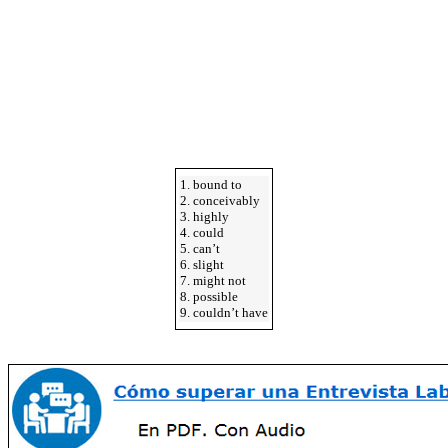
1. bound to
2. conceivably
3. highly
4. could
5. can’t
6. slight
7. might not
8. possible
9. couldn’t have