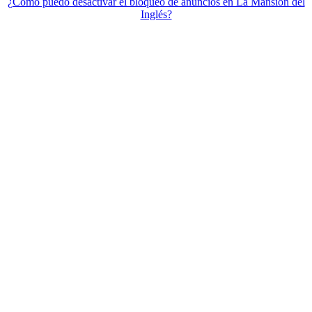
¿Cómo puedo desactivar el bloqueo de anuncios en La Mansión del
Inglés?