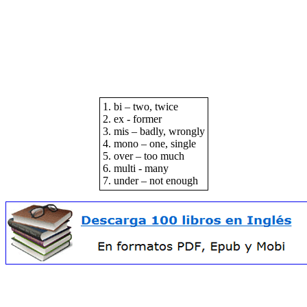
1. bi – two, twice
2. ex - former
3. mis – badly, wrongly
4. mono – one, single
5. over – too much
6. multi - many
7. under – not enough