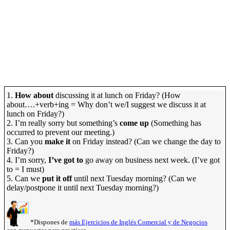
1.
How about
discussing it at lunch on Friday? (How
about….+verb+ing = Why don’t we/I suggest we discuss it at
lunch on Friday?)
2. I’m really sorry but something’s
come up
(Something has
occurred to prevent our meeting.)
3. Can you
make it
on Friday instead? (Can we change the day to
Friday?)
4. I’m sorry,
I’ve got to
go away on business next week. (I’ve got
to = I must)
5. Can we
put it off
until next Tuesday morning? (Can we
delay/postpone it until next Tuesday morning?)
*Dispones de
más Ejercicios de Inglés Comercial y de Negocios