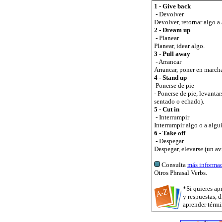
1 - Give back
- Devolver
Devolver, retornar algo a
2 - Dream up
- Planear
Planear, idear algo.
3 - Pull away
- Arrancar
Arrancar, poner en march
4 - Stand up
Ponerse de pie
- Ponerse de pie, levanta
sentado o echado).
5 - Cut in
- Interrumpir
Interrumpir algo o a alg
6 - Take off
- Despegar
Despegar, elevarse (un avi
Consulta
más informa
Otros Phrasal Verbs.
*Si quieres ap
y respuestas, d
aprender térmi