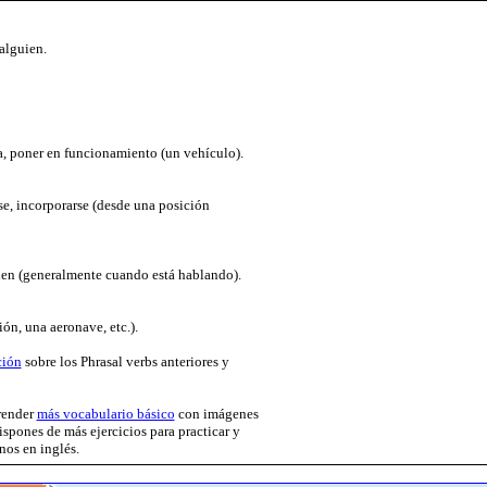
 alguien.
a, poner en funcionamiento (un vehículo).
rse, incorporarse (desde una posición
uien (generalmente cuando está hablando).
ón, una aeronave, etc.).
ción
sobre los Phrasal verbs anteriores y
render
más vocabulario básico
con imágenes
ispones de más ejercicios para practicar y
nos en inglés.