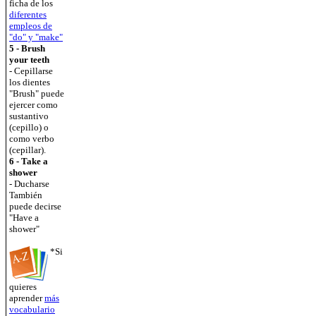
ficha de los
diferentes
empleos de
"do" y "make"
5 - Brush
your teeth
- Cepillarse
los dientes
"Brush" puede
ejercer como
sustantivo
(cepillo) o
como verbo
(cepillar).
6 - Take a
shower
- Ducharse
También
puede decirse
"Have a
shower"
*Si
quieres
aprender
más
vocabulario