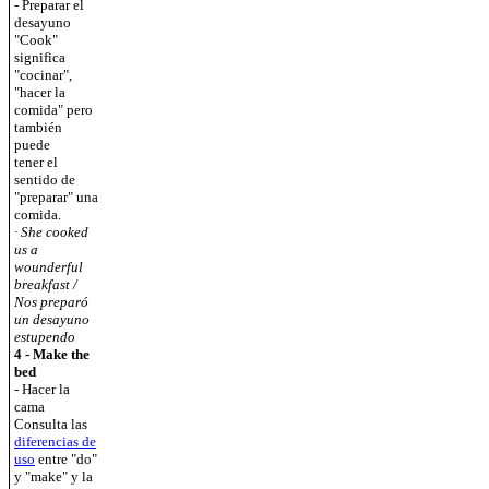
- Preparar el
desayuno
"Cook"
significa
"cocinar",
"hacer la
comida" pero
también
puede
tener el
sentido de
"preparar" una
comida.
· She cooked
us a
wounderful
breakfast /
Nos preparó
un desayuno
estupendo
4 - Make the
bed
- Hacer la
cama
Consulta las
diferencias de
uso
entre "do"
y "make" y la