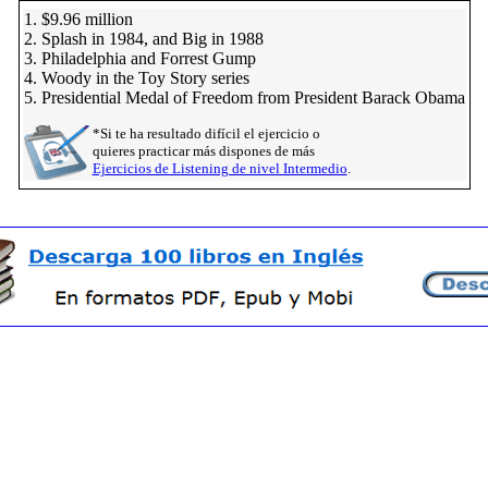
1. $9.96 million
2. Splash in 1984, and Big in 1988
3. Philadelphia and Forrest Gump
4. Woody in the Toy Story series
5. Presidential Medal of Freedom from President Barack Obama
*Si te ha resultado difícil el ejercicio o
quieres practicar más dispones de más
Ejercicios de Listening de nivel Intermedio
.