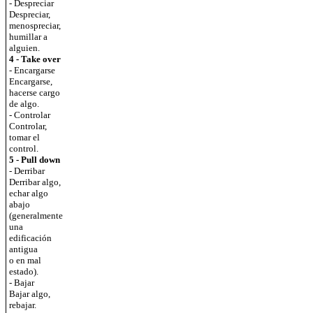
- Despreciar
Despreciar,
menospreciar,
humillar a
alguien.
4 - Take over
- Encargarse
Encargarse,
hacerse cargo
de algo.
- Controlar
Controlar,
tomar el
control.
5 - Pull down
- Derribar
Derribar algo,
echar algo
abajo
(generalmente
una
edificación
antigua
o en mal
estado).
- Bajar
Bajar algo,
rebajar.