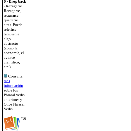
6 - Drop back
- Rezagarse
Rezagarse,
retrasarse,
quedarse
atrás. Puede
referirse
también a
algo
abstracto
(como la
economía, el
avance
científico,
etc.)
Consulta
más
información
sobre los
Phrasal verbs
anteriores y
Otros Phrasal
Verbs.
*Si