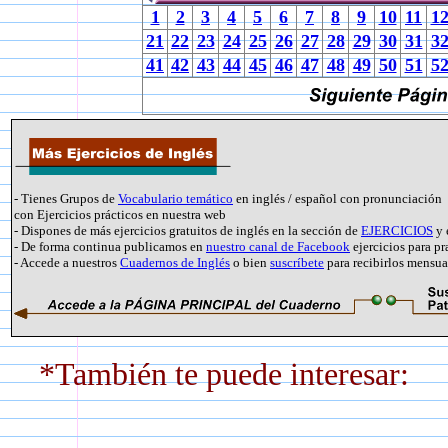
1
2
3
4
5
6
7
8
9
10
11
1
21
22
23
24
25
26
27
28
29
30
31
3
41
42
43
44
45
46
47
48
49
50
51
5
- Tienes Grupos de
Vocabulario temático
en inglés / español con pronunciación
con Ejercicios prácticos en nuestra web
- Dispones de más ejercicios gratuitos de inglés en la sección de
EJERCICIOS
y 
- De forma continua publicamos en
nuestro canal de Facebook
ejercicios para pr
- Accede a nuestros
Cuadernos de Inglés
o bien
suscríbete
para recibirlos mensu
*También te puede interesar: