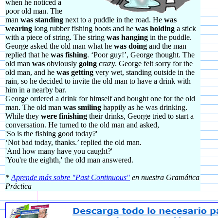
when he noticed a
poor old man. The
man
was standing
next to a puddle in the road. He
was
wearing
long rubber fishing boots and he
was holding
a stick
with a piece of string. The string
was hanging
in the puddle.
George asked the old man what he
was doing
and the man
replied that he
was fishing
. ‘Poor guy!’, George thought. The
old man
was
obviously
going
crazy. George felt sorry for the
old man, and he
was getting
very wet, standing outside in the
rain, so he decided to invite the old man to have a drink with
him in a nearby bar.
George ordered a drink for himself and bought one for the old
man. The old man
was smiling
happily as he was drinking.
While they
were finishing
their drinks, George tried to start a
conversation. He turned to the old man and asked,
'So is the fishing good today?'
‘Not bad today, thanks.’ replied the old man.
'And how many have you caught?'
'You're the eighth,' the old man answered.
*
Aprende más sobre "Past Continuous"
en nuestra Gramática
Práctica