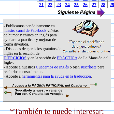
21
22
23
24
25
26
27
28
2
- Publicamos periódicamente en
nuestro canal de Facebook
viñetas
de humor y chistes en inglés para
ayudarte a practicar y mejorar de
forma divertida.
- Dispones de ejercicios gratuitos de
inglés en la sección de
EJERCICIOS
y en la sección de
PRÁCTICA
de La Mansión del
Inglés.
- Accede a nuestros
Cuadernos de Inglés
o bien
suscríbete
para
recibirlos mensualmente.
- Accede a
herramientas para la ayuda en la traducción
.
*También te puede interesar: