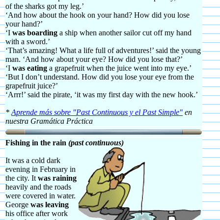
of the sharks got my leg.’
‘And how about the hook on your hand? How did you lose
your hand?’
‘I
was boarding
a ship when another sailor cut off my hand
with a sword.’
‘That’s amazing! What a life full of adventures!’ said the young
man. ‘And how about your eye? How did you lose that?’
‘I
was eating
a grapefruit when the juice went into my eye.’
‘But I don’t understand. How did you lose your eye from the
grapefruit juice?’
‘Arrr!’ said the pirate, ‘it was my first day with the new hook.’
*
Aprende más sobre "Past Continuous y el Past Simple"
en
nuestra Gramática Práctica
Fishing in the rain
(past continuous)
It was a cold dark
evening in February in
the city. It
was raining
heavily and the roads
were covered in water.
George
was leaving
his office after work